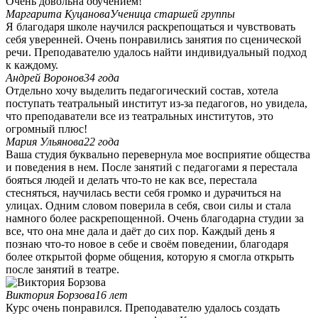
Очень довольна обучением!
Маргарита Куцанова
Ученица старшей группы
Я благодаря школе научился раскрепощаться и чувствовать
себя уверенней. Очень понравились занятия по сценической
речи. Преподавателю удалось найти индивидуальный подход
к каждому.
Андрей Воронов
34 года
Отдельно хочу выделить педагогический состав, хотела
поступать театральный институт из-за педагогов, но увидела,
что преподаватели все из театральных институтов, это
огромный плюс!
Мария Ульянова
22 года
Ваша студия буквально перевернула мое восприятие общества
и поведения в нем. После занятий с педагогами я перестала
бояться людей и делать что-то не как все, перестала
стесняться, научилась вести себя громко и дурачиться на
улицах. Одним словом поверила в себя, свои силы и стала
намного более раскрепощенной. Очень благодарна студии за
все, что она мне дала и даёт до сих пор. Каждый день я
познаю что-то новое в себе и своём поведении, благодаря
более открытой форме общения, которую я смогла открыть
после занятий в театре.
Виктория Борзова
16 лет
Курс очень понравился. Преподавателю удалось создать