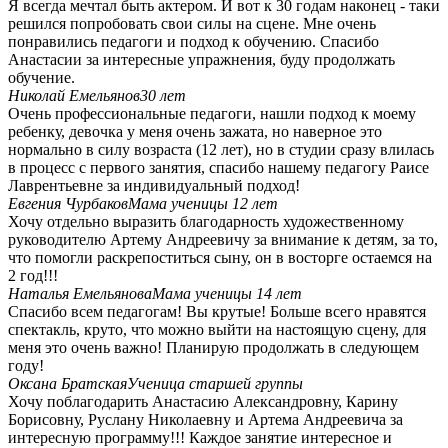
Я всегда мечтал быть актером. И вот к 30 годам наконец - таки
решился попробовать свои силы на сцене. Мне очень
понравились педагоги и подход к обучению. Спасибо
Анастасии за интересные упражнения, буду продолжать
обучение.
Николай Емельянов
30 лет
Очень профессиональные педагоги, нашли подход к моему
ребенку, девочка у меня очень зажата, но наверное это
нормально в силу возраста (12 лет), но в студии сразу влилась
в процесс с первого занятия, спасибо нашему педагогу Раисе
Лаврентьевне за индивидуальный подход!
Евгения Чурбаков
Мама ученицы 12 лет
Хочу отдельно выразить благодарность художественному
руководителю Артему Андреевичу за внимание к детям, за то,
что помогли раскрепоститься сыну, он в восторге остаемся на
2 год!!!
Наталья Емельянова
Мама ученицы 14 лет
Спасибо всем педагогам! Вы крутые! Больше всего нравятся
спектакль, круто, что можно выйти на настоящую сцену, для
меня это очень важно! Планирую продолжать в следующем
году!
Оксана Братская
Ученица старшей группы
Хочу поблагодарить Анастасию Александровну, Карину
Борисовну, Руслану Николаевну и Артема Андреевича за
интересную программу!!! Каждое занятие интересное и