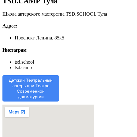
TSD.CAMP Тула
Школа актерского мастерства TSD.SCHOOL Тула
Адрес:
Проспект Ленина, 85к5
Инстаграм
tsd.school
tsd.camp
Детский Театральный
лагерь при Театре
Современной
драматургии