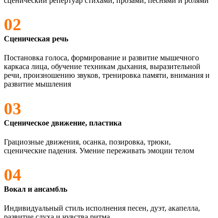
сценический репертуар стихами, прозами, песнями и ролями
02
Сценическая речь
Постановка голоса, формирование и развитие мышечного
каркаса лица, обучение техникам дыхания, выразительной
речи, произношению звуков, тренировка памяти, внимания и
развитие мышления
03
Сценическое движение, пластика
Грациозные движения, осанка, позировка, трюки,
сценические падения. Умение переживать эмоции телом
04
Вокал и ансамбль
Индивидуальный стиль исполнения песен, дуэт, акапелла,
развитие слуха и чувства ритма